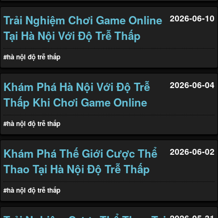
Trải Nghiệm Chơi Game Online
2026-06-10
Tại Hà Nội Với Độ Trễ Thấp
#hà nội độ trễ thấp
Khám Phá Hà Nội Với Độ Trễ
2026-06-04
Thấp Khi Chơi Game Online
#hà nội độ trễ thấp
Khám Phá Thế Giới Cược Thể
2026-06-02
Thao Tại Hà Nội Độ Trễ Thấp
#hà nội độ trễ thấp