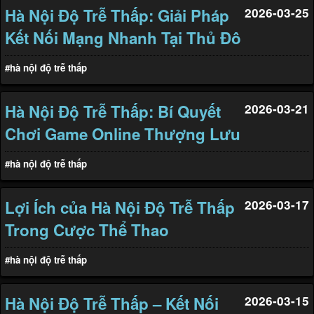
Hà Nội Độ Trễ Thấp: Giải Pháp
2026-03-25
Kết Nối Mạng Nhanh Tại Thủ Đô
#hà nội độ trễ thấp
Hà Nội Độ Trễ Thấp: Bí Quyết
2026-03-21
Chơi Game Online Thượng Lưu
#hà nội độ trễ thấp
Lợi Ích của Hà Nội Độ Trễ Thấp
2026-03-17
Trong Cược Thể Thao
#hà nội độ trễ thấp
Hà Nội Độ Trễ Thấp – Kết Nối
2026-03-15