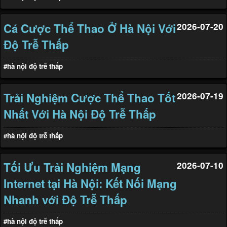
Cá Cược Thể Thao Ở Hà Nội Với
2026-07-20
Độ Trễ Thấp
#hà nội độ trễ thấp
Trải Nghiệm Cược Thể Thao Tốt
2026-07-19
Nhất Với Hà Nội Độ Trễ Thấp
#hà nội độ trễ thấp
Tối Ưu Trải Nghiệm Mạng
2026-07-10
Internet tại Hà Nội: Kết Nối Mạng
Nhanh với Độ Trễ Thấp
#hà nội độ trễ thấp