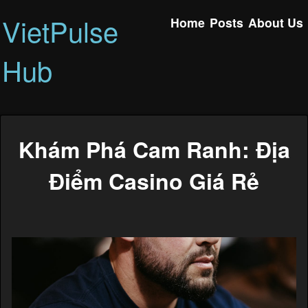
VietPulse
Home
Posts
About Us
Hub
Khám Phá Cam Ranh: Địa
Điểm Casino Giá Rẻ