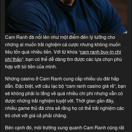
Cam Ranh đã nổi lên như một điểm đến lý tưởng cho
những ai muốn trải nghiệm cá cược nhưng không muốn
tiêu tốn quá nhiều tiền. Với từ khóa “
cam ranh buy-in chi
phí thấp
”, bạn có thể dễ dàng tìm được các lựa chọn phù
hợp với túi tiền của mình.
Những casino ở Cam Ranh cung cấp nhiều ưu đãi hấp
dẫn. Đặc biệt, với câu lạc bộ “cam ranh casino giá rẻ”, bạn
sẽ không phải lo lắng về quá nhiều chi phí nhưng vẫn có
được những trải nghiệm tuyệt vời. Thời gian gần đây,
nhiều game thủ đã chia sẻ rằng họ có thể trải nghiệm các
trò chơi với giá cả phải chăng.
Bên cạnh đó, môi trường xung quanh Cam Ranh cũng rất