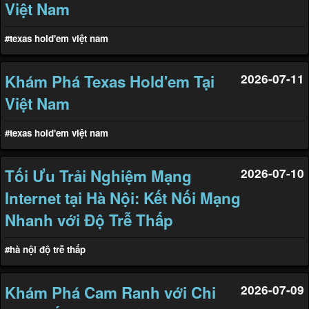
Việt Nam
#texas hold'em việt nam
Khám Phá Texas Hold'em Tại
2026-07-11
Việt Nam
#texas hold'em việt nam
Tối Ưu Trải Nghiệm Mạng
2026-07-10
Internet tại Hà Nội: Kết Nối Mạng
Nhanh với Độ Trễ Thấp
#hà nội độ trễ thấp
Khám Phá Cam Ranh với Chi
2026-07-09