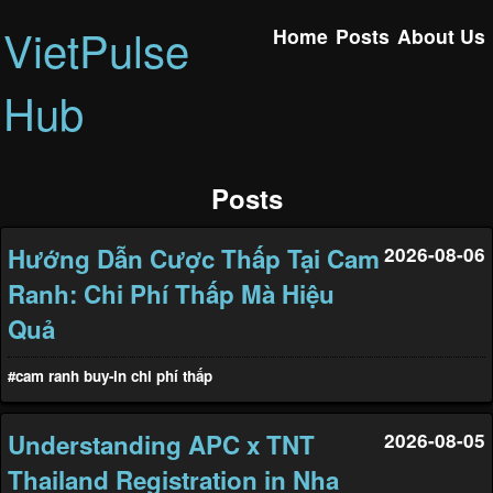
VietPulse
Home
Posts
About Us
Hub
Posts
Hướng Dẫn Cược Thấp Tại Cam
2026-08-06
Ranh: Chi Phí Thấp Mà Hiệu
Quả
#cam ranh buy-in chi phí thấp
Understanding APC x TNT
2026-08-05
Thailand Registration in Nha