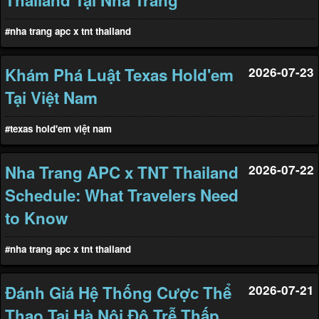
Thailand Tại Nha Trang
#nha trang apc x tnt thailand
Khám Phá Luật Texas Hold'em
2026-07-23
Tại Việt Nam
#texas hold'em việt nam
Nha Trang APC x TNT Thailand
2026-07-22
Schedule: What Travelers Need
to Know
#nha trang apc x tnt thailand
Đánh Giá Hệ Thống Cược Thể
2026-07-21
Thao Tại Hà Nội Độ Trễ Thấp