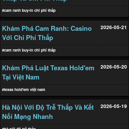
#cam ranh buy-in chi phí thấp
Khám Phá Cam Ranh: Casino
2026-05-21
Với Chi Phí Thấp
#cam ranh buy-in chi phí thấp
Khám Phá Luật Texas Hold'em
2026-05-20
Tại Việt Nam
#texas hold'em việt nam
Hà Nội Với Độ Trễ Thấp Và Kết
2026-05-19
Nối Mạng Nhanh
#hà nội độ trễ thấp