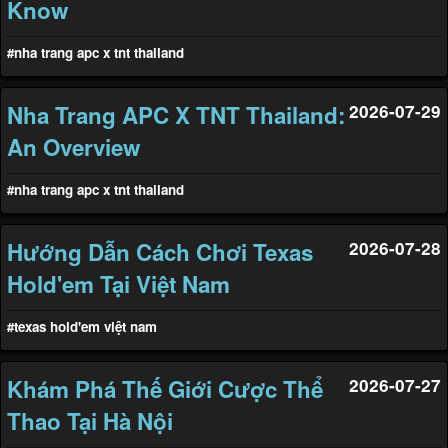
Know
#nha trang apc x tnt thailand
Nha Trang APC X TNT Thailand:
2026-07-29
An Overview
#nha trang apc x tnt thailand
Hướng Dẫn Cách Chơi Texas
2026-07-28
Hold'em Tại Việt Nam
#texas hold'em việt nam
Khám Phá Thế Giới Cược Thể
2026-07-27
Thao Tại Hà Nội