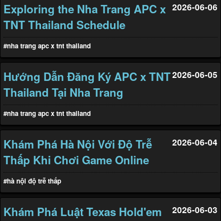
Exploring the Nha Trang APC x
2026-06-06
TNT Thailand Schedule
#nha trang apc x tnt thailand
Hướng Dẫn Đăng Ký APC x TNT
2026-06-05
Thailand Tại Nha Trang
#nha trang apc x tnt thailand
Khám Phá Hà Nội Với Độ Trễ
2026-06-04
Thấp Khi Chơi Game Online
#hà nội độ trễ thấp
Khám Phá Luật Texas Hold'em
2026-06-03