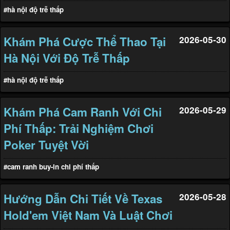
#hà nội độ trễ thấp
Khám Phá Cược Thể Thao Tại
2026-05-30
Hà Nội Với Độ Trễ Thấp
#hà nội độ trễ thấp
Khám Phá Cam Ranh Với Chi
2026-05-29
Phí Thấp: Trải Nghiệm Chơi
Poker Tuyệt Vời
#cam ranh buy-in chi phí thấp
Hướng Dẫn Chi Tiết Về Texas
2026-05-28
Hold'em Việt Nam Và Luật Chơi