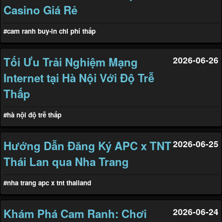
Casino Giá Rẻ
#cam ranh buy-in chi phí thấp
Tối Ưu Trải Nghiệm Mạng
2026-06-26
Internet tại Hà Nội Với Độ Trễ
Thấp
#hà nội độ trễ thấp
Hướng Dẫn Đăng Ký APC x TNT
2026-06-25
Thái Lan qua Nha Trang
#nha trang apc x tnt thailand
Khám Phá Cam Ranh: Chơi
2026-06-24