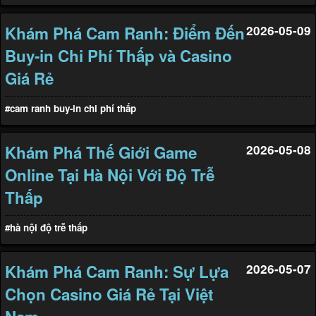
Khám Phá Cam Ranh: Điểm Đến
2026-05-09
Buy-in Chi Phí Thấp và Casino
Giá Rẻ
#cam ranh buy-in chi phí thấp
Khám Phá Thế Giới Game
2026-05-08
Online Tại Hà Nội Với Độ Trễ
Thấp
#hà nội độ trễ thấp
Khám Phá Cam Ranh: Sự Lựa
2026-05-07
Chọn Casino Giá Rẻ Tại Việt