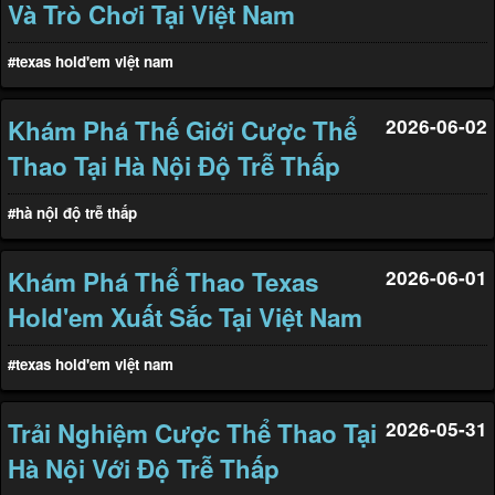
Và Trò Chơi Tại Việt Nam
#texas hold'em việt nam
Khám Phá Thế Giới Cược Thể
2026-06-02
Thao Tại Hà Nội Độ Trễ Thấp
#hà nội độ trễ thấp
Khám Phá Thể Thao Texas
2026-06-01
Hold'em Xuất Sắc Tại Việt Nam
#texas hold'em việt nam
Trải Nghiệm Cược Thể Thao Tại
2026-05-31
Hà Nội Với Độ Trễ Thấp