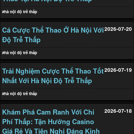
#hà nội độ trễ thấp
Cá Cược Thể Thao Ở Hà Nội Với
2026-07-20
Độ Trễ Thấp
#hà nội độ trễ thấp
Trải Nghiệm Cược Thể Thao Tốt
2026-07-19
Nhất Với Hà Nội Độ Trễ Thấp
#hà nội độ trễ thấp
Khám Phá Cam Ranh Với Chi
2026-07-18
Phí Thấp: Tận Hưởng Casino
Giá Rẻ Và Tiện Nghi Đáng Kinh