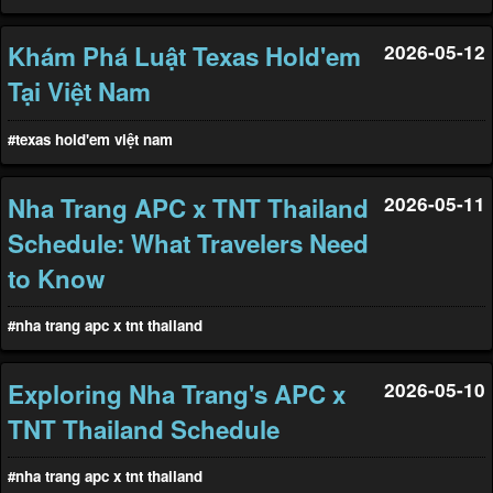
Khám Phá Luật Texas Hold'em
2026-05-12
Tại Việt Nam
#texas hold'em việt nam
Nha Trang APC x TNT Thailand
2026-05-11
Schedule: What Travelers Need
to Know
#nha trang apc x tnt thailand
Exploring Nha Trang's APC x
2026-05-10
TNT Thailand Schedule
#nha trang apc x tnt thailand