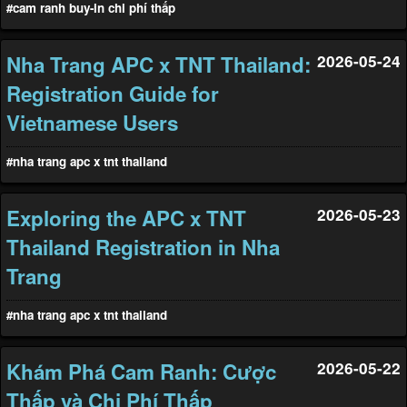
#cam ranh buy-in chi phí thấp
Nha Trang APC x TNT Thailand:
2026-05-24
Registration Guide for
Vietnamese Users
#nha trang apc x tnt thailand
Exploring the APC x TNT
2026-05-23
Thailand Registration in Nha
Trang
#nha trang apc x tnt thailand
Khám Phá Cam Ranh: Cược
2026-05-22
Thấp và Chi Phí Thấp