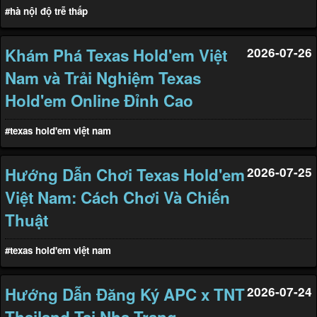
#hà nội độ trễ thấp
Khám Phá Texas Hold'em Việt
2026-07-26
Nam và Trải Nghiệm Texas
Hold'em Online Đỉnh Cao
#texas hold'em việt nam
Hướng Dẫn Chơi Texas Hold'em
2026-07-25
Việt Nam: Cách Chơi Và Chiến
Thuật
#texas hold'em việt nam
Hướng Dẫn Đăng Ký APC x TNT
2026-07-24