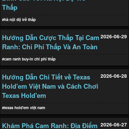
Thấp
#hà nội độ trễ thấp
Hướng Dẫn Cược Thấp Tại Cam
2026-06-29
Ranh: Chi Phí Thấp Và An Toàn
#cam ranh buy-in chi phí thấp
Hướng Dẫn Chi Tiết về Texas
2026-06-28
Hold'em Việt Nam và Cách Chơi
Texas Hold'em
#texas hold'em việt nam
Khám Phá Cam Ranh: Địa Điểm
2026-06-27