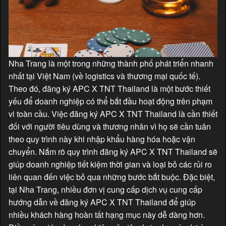
Nha Trang là một trong những thành phố phát triển nhanh
nhất tại Việt Nam (về logistics và thương mại quốc tế).
Theo đó, đăng ký APC X TNT Thailand là một bước thiết
yếu để doanh nghiệp có thể bắt đầu hoạt động trên phạm
vi toàn cầu. Việc đăng ký APC X TNT Thailand là cần thiết
đối với người tiêu dùng và thương nhân vì họ sẽ cần tuân
theo quy trình này khi nhập khẩu hàng hóa hoặc vận
chuyển. Nắm rõ quy trình đăng ký APC X TNT Thailand sẽ
giúp doanh nghiệp tiết kiệm thời gian và loại bỏ các rủi ro
liên quan đến việc bỏ qua những bước bắt buộc. Đặc biệt,
tại Nha Trang, nhiều đơn vị cung cấp dịch vụ cung cấp
hướng dẫn về đăng ký APC X TNT Thailand để giúp
nhiều khách hàng hoàn tất hạng mục này dễ dàng hơn.