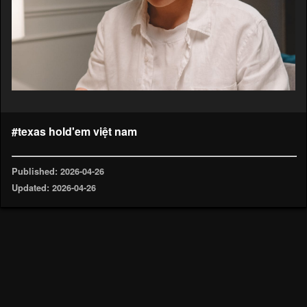
#texas hold'em việt nam
Published: 2026-04-26
Updated: 2026-04-26