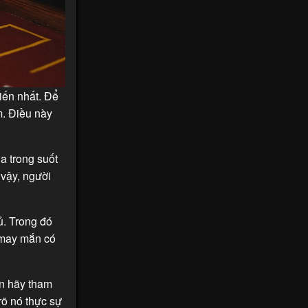
iến nhất. Để
m. Điều này
a trong suốt
 vậy, người
ủ. Trong đó
à may mắn có
ên hãy tham
rõ nó thực sự